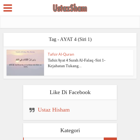
Tag - AYAT 4 (Siri 1)
Tafsir Al-Quran
Tafsir Ayat 4 Surah Al-Falaq -Siri 1-
Kejahatan Tukang...
Like Di Facebook
Ustaz Hisham
Kategori