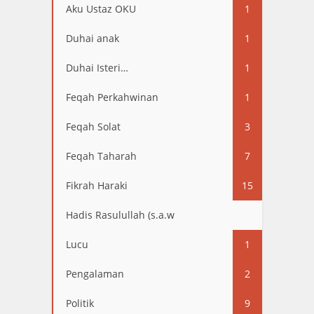
Aku Ustaz OKU
1
Duhai anak
1
Duhai Isteri…
1
Feqah Perkahwinan
1
Feqah Solat
3
Feqah Taharah
7
Fikrah Haraki
15
Hadis Rasulullah (s.a.w
13
Lucu
1
Pengalaman
2
Politik
9