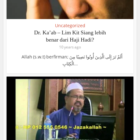
Uncategorized
Dr. Ka’ab – Lim Kit Siang lebih
benar dari Haji Hadi?
10 years ago
Allah (s.w.t) berfirman; أَلَمْ تَرَ إِلَى الَّذِينَ أُوتُوا نَصِيبًا مِنَ
الْكِتَابِ...