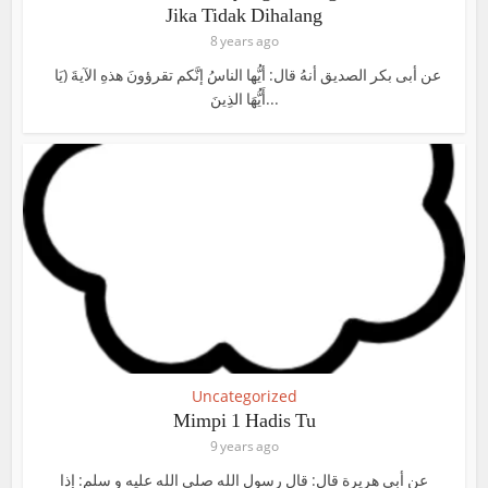
Jika Tidak Dihalang
8 years ago
عن أبى بکر الصديق أنهُ قال: أيُّها الناسُ إنَّكم تقرؤونَ هذهِ الآيةَ (يَا
أَيُّهَا الذِينَ...
Uncategorized
Mimpi 1 Hadis Tu
9 years ago
عن أبي هريرة قال: قال رسول الله صلي الله عليه و سلم: إذا