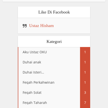
Like Di Facebook
Ustaz Hisham
Kategori
Aku Ustaz OKU
1
Duhai anak
1
Duhai Isteri…
1
Feqah Perkahwinan
1
Feqah Solat
3
Feqah Taharah
7