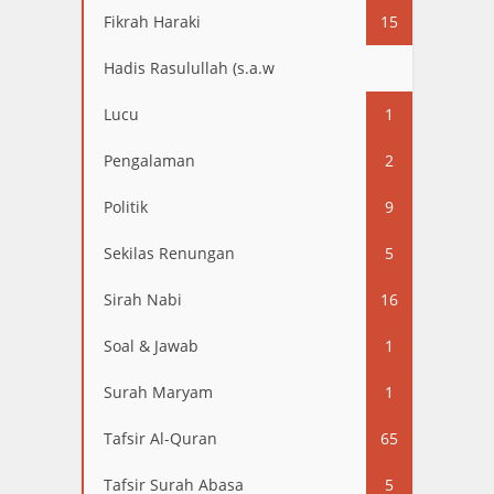
Fikrah Haraki
15
Hadis Rasulullah (s.a.w
13
Lucu
1
Pengalaman
2
Politik
9
Sekilas Renungan
5
Sirah Nabi
16
Soal & Jawab
1
Surah Maryam
1
Tafsir Al-Quran
65
Tafsir Surah Abasa
5