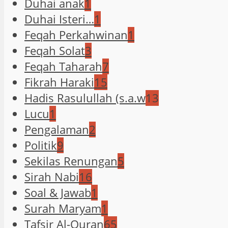
Duhai anak
1
Duhai Isteri…
1
Feqah Perkahwinan
1
Feqah Solat
3
Feqah Taharah
7
Fikrah Haraki
15
Hadis Rasulullah (s.a.w
13
Lucu
1
Pengalaman
2
Politik
9
Sekilas Renungan
5
Sirah Nabi
16
Soal & Jawab
1
Surah Maryam
1
Tafsir Al-Quran
65