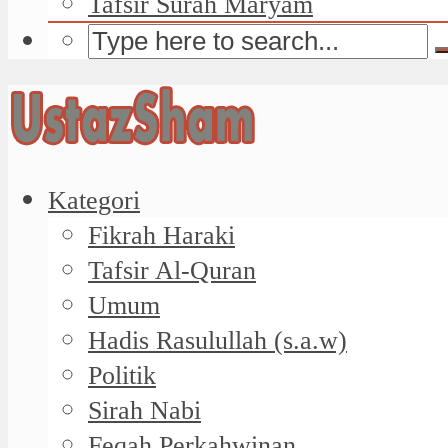
Tafsir Surah Maryam
Kategori
Fikrah Haraki
Tafsir Al-Quran
Umum
Hadis Rasulullah (s.a.w)
Politik
Sirah Nabi
Feqah Perkahwinan