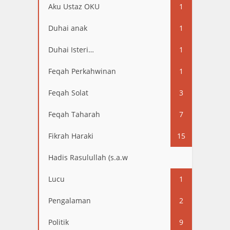
Aku Ustaz OKU
1
Duhai anak
1
Duhai Isteri…
1
Feqah Perkahwinan
1
Feqah Solat
3
Feqah Taharah
7
Fikrah Haraki
15
Hadis Rasulullah (s.a.w
13
Lucu
1
Pengalaman
2
Politik
9