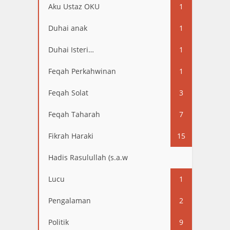
Aku Ustaz OKU
1
Duhai anak
1
Duhai Isteri…
1
Feqah Perkahwinan
1
Feqah Solat
3
Feqah Taharah
7
Fikrah Haraki
15
Hadis Rasulullah (s.a.w
13
Lucu
1
Pengalaman
2
Politik
9