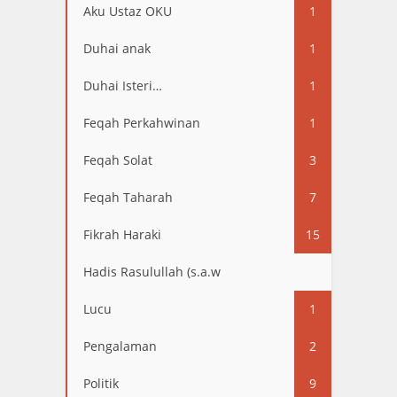
Aku Ustaz OKU
1
Duhai anak
1
Duhai Isteri…
1
Feqah Perkahwinan
1
Feqah Solat
3
Feqah Taharah
7
Fikrah Haraki
15
Hadis Rasulullah (s.a.w
13
Lucu
1
Pengalaman
2
Politik
9