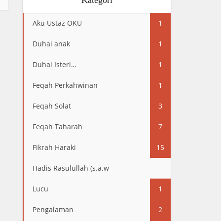
Kategori
Aku Ustaz OKU
1
Duhai anak
1
Duhai Isteri…
1
Feqah Perkahwinan
1
Feqah Solat
3
Feqah Taharah
7
Fikrah Haraki
15
Hadis Rasulullah (s.a.w
13
Lucu
1
Pengalaman
2