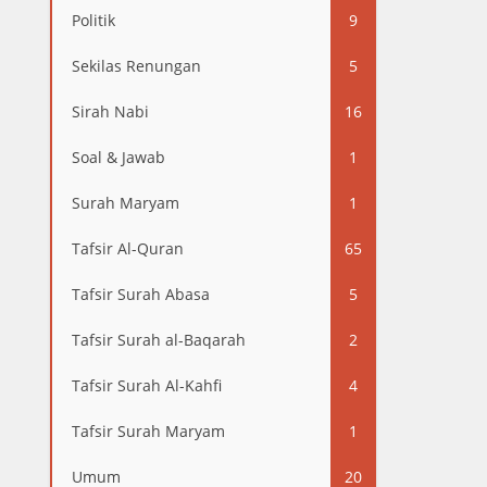
Politik
9
Sekilas Renungan
5
Sirah Nabi
16
Soal & Jawab
1
Surah Maryam
1
Tafsir Al-Quran
65
Tafsir Surah Abasa
5
Tafsir Surah al-Baqarah
2
Tafsir Surah Al-Kahfi
4
Tafsir Surah Maryam
1
Umum
20