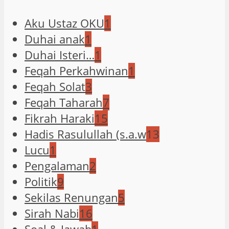
Aku Ustaz OKU
1
Duhai anak
1
Duhai Isteri…
1
Feqah Perkahwinan
1
Feqah Solat
3
Feqah Taharah
7
Fikrah Haraki
15
Hadis Rasulullah (s.a.w
13
Lucu
1
Pengalaman
2
Politik
9
Sekilas Renungan
5
Sirah Nabi
16