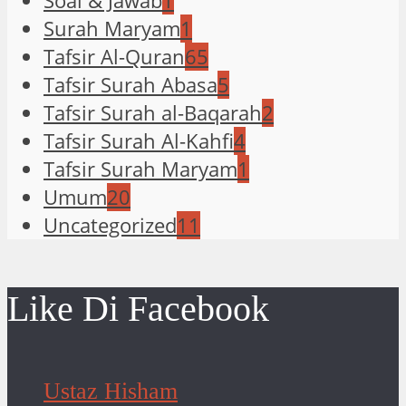
Soal & Jawab
1
Surah Maryam
1
Tafsir Al-Quran
65
Tafsir Surah Abasa
5
Tafsir Surah al-Baqarah
2
Tafsir Surah Al-Kahfi
4
Tafsir Surah Maryam
1
Umum
20
Uncategorized
11
Like Di Facebook
Ustaz Hisham