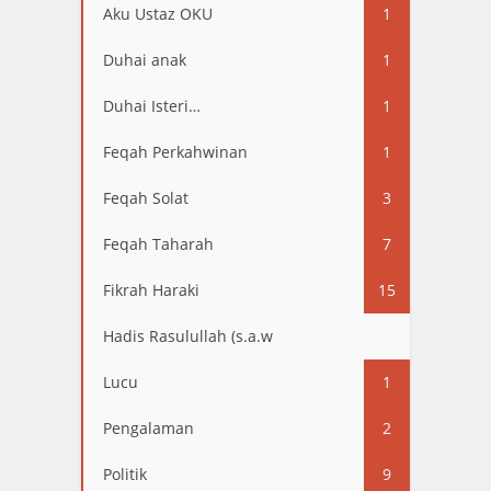
Aku Ustaz OKU
1
Duhai anak
1
Duhai Isteri…
1
Feqah Perkahwinan
1
Feqah Solat
3
Feqah Taharah
7
Fikrah Haraki
15
Hadis Rasulullah (s.a.w
13
Lucu
1
Pengalaman
2
Politik
9