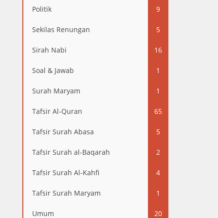
Politik
9
Sekilas Renungan
5
Sirah Nabi
16
Soal & Jawab
1
Surah Maryam
1
Tafsir Al-Quran
65
Tafsir Surah Abasa
5
Tafsir Surah al-Baqarah
2
Tafsir Surah Al-Kahfi
4
Tafsir Surah Maryam
1
Umum
20