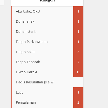
Kategori
Aku Ustaz OKU
1
Duhai anak
1
Duhai Isteri…
1
Feqah Perkahwinan
1
Feqah Solat
3
Feqah Taharah
7
Fikrah Haraki
15
Hadis Rasulullah (s.a.w
13
Lucu
1
Pengalaman
2