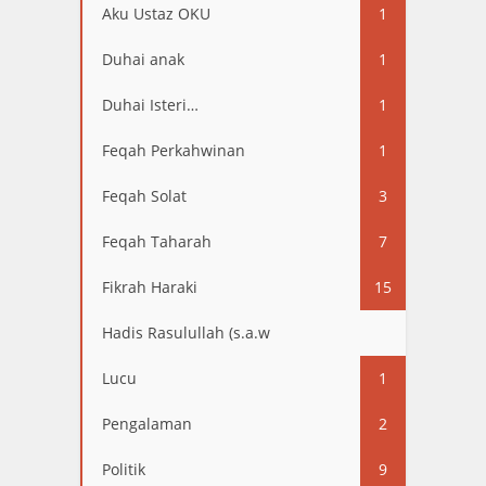
Aku Ustaz OKU
1
Duhai anak
1
Duhai Isteri…
1
Feqah Perkahwinan
1
Feqah Solat
3
Feqah Taharah
7
Fikrah Haraki
15
Hadis Rasulullah (s.a.w
13
Lucu
1
Pengalaman
2
Politik
9