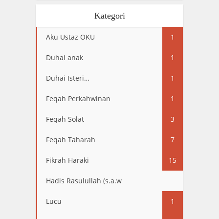
Kategori
Aku Ustaz OKU
1
Duhai anak
1
Duhai Isteri…
1
Feqah Perkahwinan
1
Feqah Solat
3
Feqah Taharah
7
Fikrah Haraki
15
Hadis Rasulullah (s.a.w
13
Lucu
1