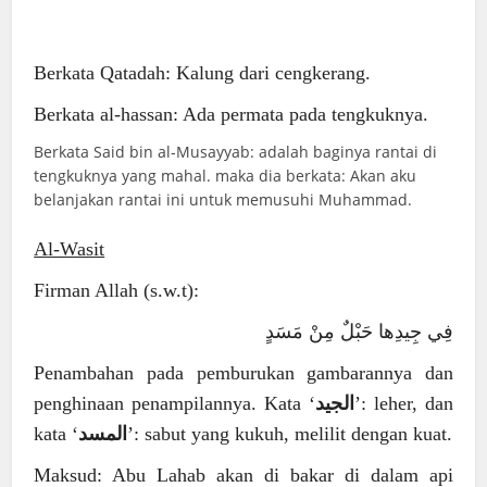
Berkata Qatadah: Kalung dari cengkerang.
Berkata al-hassan: Ada permata pada tengkuknya.
Berkata Said bin al-Musayyab: adalah baginya rantai di
tengkuknya yang mahal. maka dia berkata: Akan aku
belanjakan rantai ini untuk memusuhi Muhammad.
Al-Wasit
Firman Allah (s.w.t):
فِي جِيدِها حَبْلٌ مِنْ مَسَدٍ
Penambahan pada pemburukan gambarannya dan
penghinaan penampilannya. Kata ‘
الجيد
’: leher, dan
kata ‘
المسد
’: sabut yang kukuh, melilit dengan kuat.
Maksud: Abu Lahab akan di bakar di dalam api