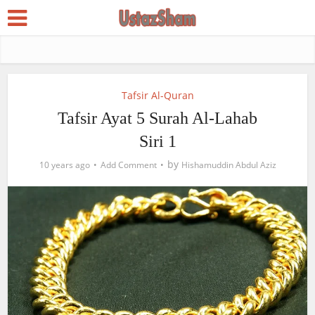
Tafsir Al-Quran
Tafsir Ayat 5 Surah Al-Lahab
Siri 1
by
10 years ago
Add Comment
Hishamuddin Abdul Aziz