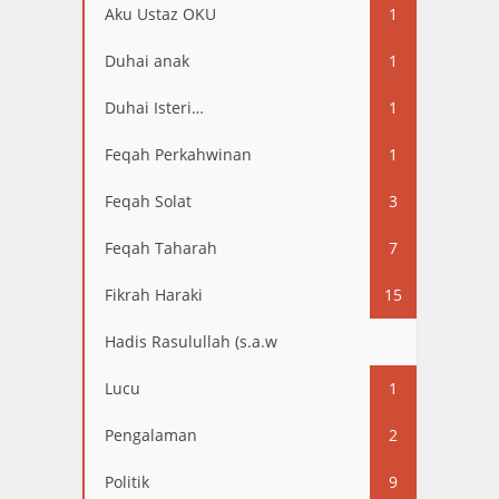
Aku Ustaz OKU
1
Duhai anak
1
Duhai Isteri…
1
Feqah Perkahwinan
1
Feqah Solat
3
Feqah Taharah
7
Fikrah Haraki
15
Hadis Rasulullah (s.a.w
13
Lucu
1
Pengalaman
2
Politik
9