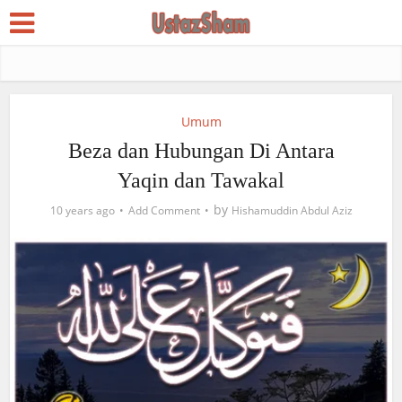
Umum
Beza dan Hubungan Di Antara
Yaqin dan Tawakal
by
10 years ago
Add Comment
Hishamuddin Abdul Aziz