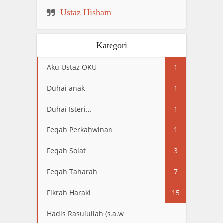
Ustaz Hisham
Kategori
Aku Ustaz OKU
1
Duhai anak
1
Duhai Isteri…
1
Feqah Perkahwinan
1
Feqah Solat
3
Feqah Taharah
7
Fikrah Haraki
15
Hadis Rasulullah (s.a.w