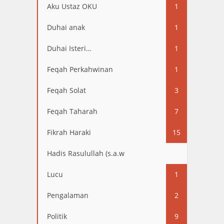
Aku Ustaz OKU
1
Duhai anak
1
Duhai Isteri…
1
Feqah Perkahwinan
1
Feqah Solat
3
Feqah Taharah
7
Fikrah Haraki
15
Hadis Rasulullah (s.a.w
13
Lucu
1
Pengalaman
2
Politik
9