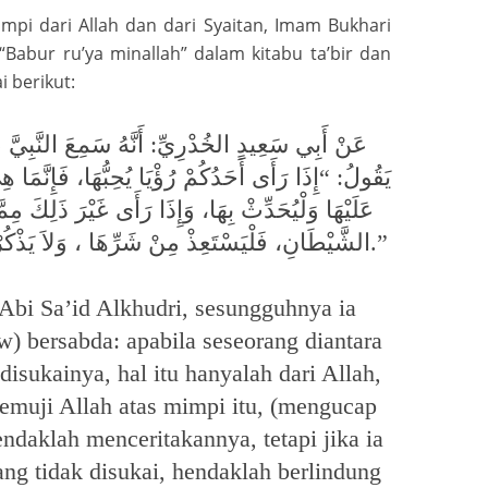
i dari Allah dan dari Syaitan, Imam Bukhari
abur ru’ya minallah” dalam kitabu ta’bir dan
 berikut:
عَنْ أَبِي سَعِيدٍ الخُدْرِيِّ: أَنَّهُ سَمِعَ النَّبِيَّ 
يَقُولُ: “إِذَا رَأَى أَحَدُكُمْ رُؤْيَا يُحِبُّهَا، فَإِنَّمَا هِ
عَلَيْهَا وَلْيُحَدِّثْ بِهَا، وَإِذَا رَأَى غَيْرَ ذَلِكَ مِمَ
الشَّيْطَانِ، فَلْيَسْتَعِذْ مِنْ شَرِّهَا ، وَلاَ يَذْكُرْهَا لِأَحَدٍ، فَإِنَّهَا لاَ تَضُرُّهُ.”
Abi Sa’id Alkhudri, sesungguhnya ia
) bersabda: apabila seseorang diantara
sukainya, hal itu hanyalah dari Allah,
emuji Allah atas mimpi itu, (mengucap
ndaklah menceritakannya, tetapi jika ia
ang tidak disukai, hendaklah berlindung