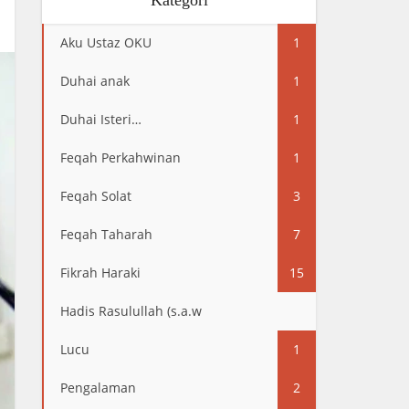
Kategori
Aku Ustaz OKU
1
Duhai anak
1
Duhai Isteri…
1
Feqah Perkahwinan
1
Feqah Solat
3
Feqah Taharah
7
Fikrah Haraki
15
Hadis Rasulullah (s.a.w
13
Lucu
1
Pengalaman
2