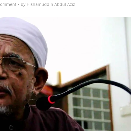
Comment
by
Hishamuddin Abdul Aziz