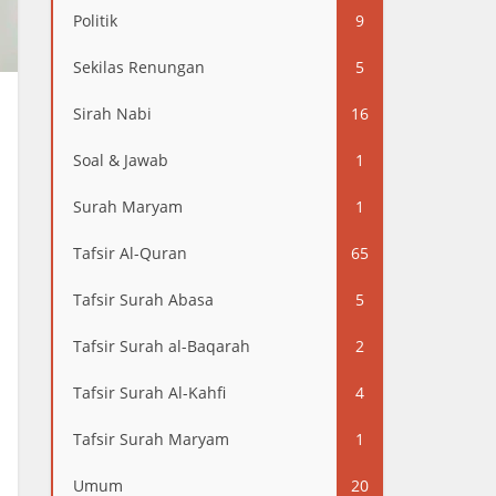
Politik
9
Sekilas Renungan
5
Sirah Nabi
16
Soal & Jawab
1
Surah Maryam
1
Tafsir Al-Quran
65
Tafsir Surah Abasa
5
Tafsir Surah al-Baqarah
2
Tafsir Surah Al-Kahfi
4
Tafsir Surah Maryam
1
Umum
20