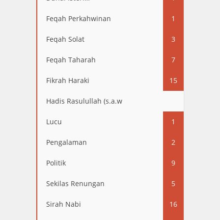
Feqah Perkahwinan
1
Feqah Solat
3
Feqah Taharah
7
Fikrah Haraki
15
Hadis Rasulullah (s.a.w
13
Lucu
1
Pengalaman
2
Politik
9
Sekilas Renungan
5
Sirah Nabi
16