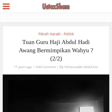
Fikrah Haraki
Politik
•
Tuan Guru Haji Abdul Hadi
Awang Bermimpikan Wahyu ?
(2/2)
by
11 years ago
Add Comment
Hishamuddin Abdul Aziz