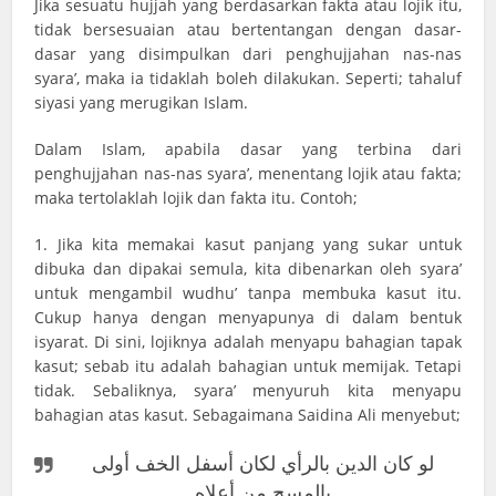
Jika sesuatu hujjah yang berdasarkan fakta atau lojik itu,
tidak bersesuaian atau bertentangan dengan dasar-
dasar yang disimpulkan dari penghujjahan nas-nas
syara’, maka ia tidaklah boleh dilakukan. Seperti; tahaluf
siyasi yang merugikan Islam.
Dalam Islam, apabila dasar yang terbina dari
penghujjahan nas-nas syara’, menentang lojik atau fakta;
maka tertolaklah lojik dan fakta itu. Contoh;
1. Jika kita memakai kasut panjang yang sukar untuk
dibuka dan dipakai semula, kita dibenarkan oleh syara’
untuk mengambil wudhu’ tanpa membuka kasut itu.
Cukup hanya dengan menyapunya di dalam bentuk
isyarat. Di sini, lojiknya adalah menyapu bahagian tapak
kasut; sebab itu adalah bahagian untuk memijak. Tetapi
tidak. Sebaliknya, syara’ menyuruh kita menyapu
bahagian atas kasut. Sebagaimana Saidina Ali menyebut;
لو كان الدين بالرأي لكان أسفل الخف أولى
بالمسح من أعلاه