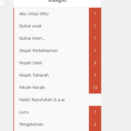
Kategori
Aku Ustaz OKU
1
Duhai anak
1
Duhai Isteri…
1
Feqah Perkahwinan
1
Feqah Solat
3
Feqah Taharah
7
Fikrah Haraki
15
Hadis Rasulullah (s.a.w
13
Lucu
1
Pengalaman
2