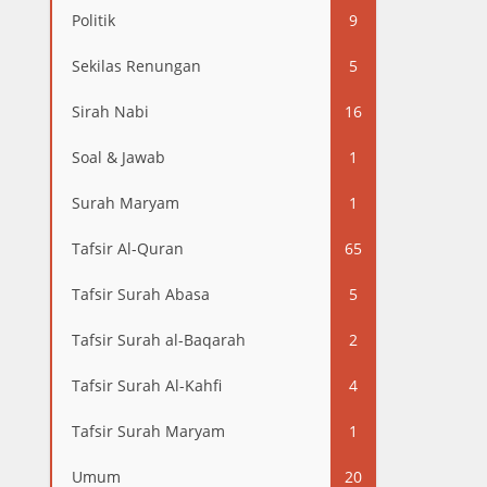
Politik
9
Sekilas Renungan
5
Sirah Nabi
16
Soal & Jawab
1
Surah Maryam
1
Tafsir Al-Quran
65
Tafsir Surah Abasa
5
Tafsir Surah al-Baqarah
2
Tafsir Surah Al-Kahfi
4
Tafsir Surah Maryam
1
Umum
20