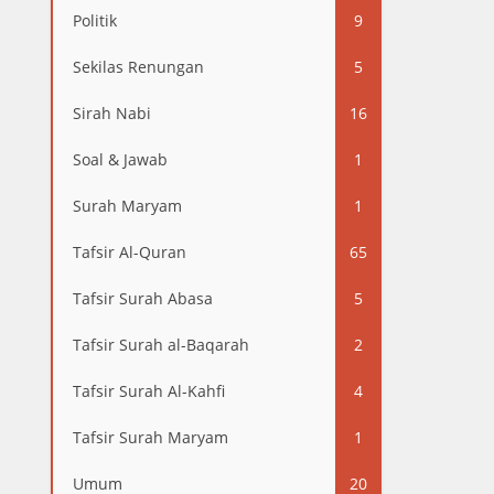
Politik
9
Sekilas Renungan
5
Sirah Nabi
16
Soal & Jawab
1
Surah Maryam
1
Tafsir Al-Quran
65
Tafsir Surah Abasa
5
Tafsir Surah al-Baqarah
2
Tafsir Surah Al-Kahfi
4
Tafsir Surah Maryam
1
Umum
20