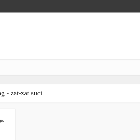
g - zat-zat suci
jis