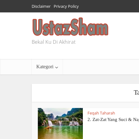
Disclaimer
Privacy Policy
Bekal Ku Di Akhirat
Kategori
Ta
Feqah Taharah
2. Zat-Zat Yang Suci & Na