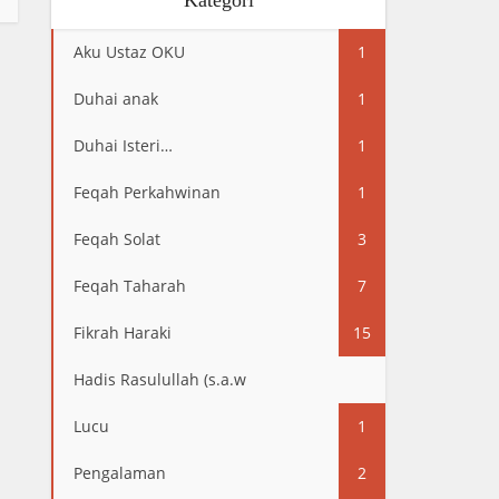
Kategori
Aku Ustaz OKU
1
Duhai anak
1
Duhai Isteri…
1
Feqah Perkahwinan
1
Feqah Solat
3
Feqah Taharah
7
Fikrah Haraki
15
Hadis Rasulullah (s.a.w
13
Lucu
1
Pengalaman
2