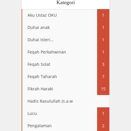
Kategori
Aku Ustaz OKU
1
Duhai anak
1
Duhai Isteri…
1
Feqah Perkahwinan
1
Feqah Solat
3
Feqah Taharah
7
Fikrah Haraki
15
Hadis Rasulullah (s.a.w
13
Lucu
1
Pengalaman
2