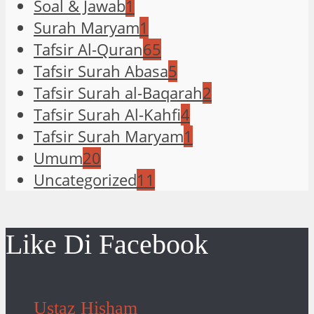
Soal & Jawab
1
Surah Maryam
1
Tafsir Al-Quran
65
Tafsir Surah Abasa
5
Tafsir Surah al-Baqarah
2
Tafsir Surah Al-Kahfi
4
Tafsir Surah Maryam
1
Umum
20
Uncategorized
11
Like Di Facebook
Ustaz Hisham