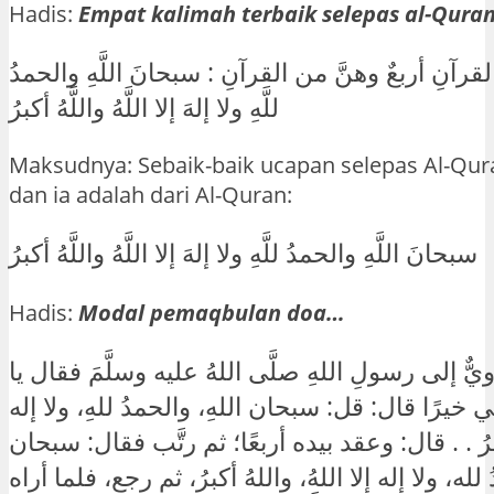
Hadis:
Empat kalimah terbaik selepas al-Qura
لقرآنِ أربعٌ وهنَّ من القرآنِ : سبحانَ اللَّهِ والحمدُ
للَّهِ ولا إلهَ إلا اللَّهُ واللَّهُ أكبرُ
Maksudnya: Sebaik-baik ucapan selepas Al-Qur
dan ia adalah dari Al-Quran:
سبحانَ اللَّهِ والحمدُ للَّهِ ولا إلهَ إلا اللَّهُ واللَّهُ أكبرُ
Hadis:
Modal pemaqbulan doa…
ٌّ إلى رسولِ اللهِ صلَّى اللهُ عليه وسلَّمَ فقال يا
ني خيرًا قال: قل: سبحان اللهِ، والحمدُ للهِ، ولا إله
كبرُ . . قال: وعقد بيده أربعًا؛ ثم رتَّب فقال: سبحان
 لله، ولا إله إلا اللهُ، واللهُ أكبرُ، ثم رجع، فلما أراه