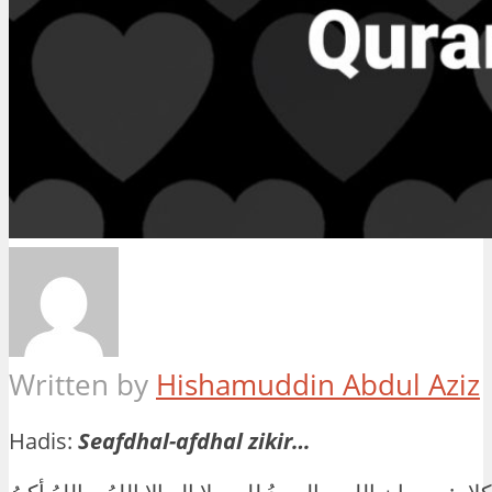
Written by
Hishamuddin Abdul Aziz
Hadis:
Seafdhal-afdhal zikir…