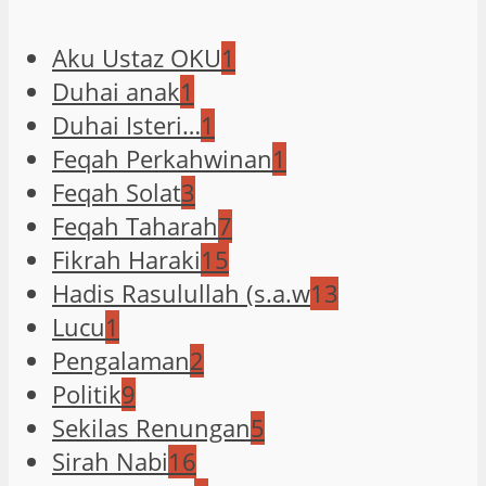
Aku Ustaz OKU
1
Duhai anak
1
Duhai Isteri…
1
Feqah Perkahwinan
1
Feqah Solat
3
Feqah Taharah
7
Fikrah Haraki
15
Hadis Rasulullah (s.a.w
13
Lucu
1
Pengalaman
2
Politik
9
Sekilas Renungan
5
Sirah Nabi
16