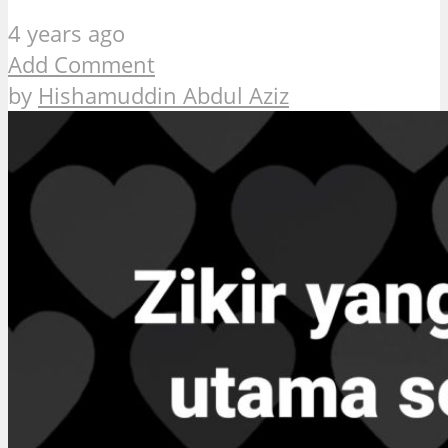
4 years ago
Add Comment
by
Hishamuddin Abdul Aziz