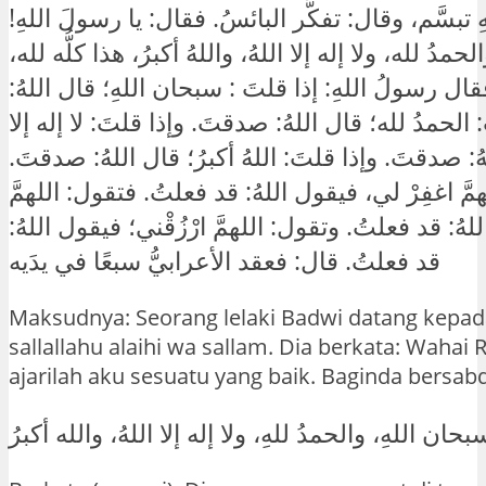
ِ تبسَّم، وقال: تفكَّر البائسُ. فقال: يا رسولَ اللهِ
مدُ لله، ولا إله إلا اللهُ، واللهُ أكبرُ، هذا كلُّه لله
ال رسولُ اللهِ: إذا قلتَ : سبحان اللهِ؛ قال اللهُ
لحمدُ لله؛ قال اللهُ: صدقتَ. وإذا قلتَ: لا إله إلا
لهُ: صدقتَ. وإذا قلتَ: اللهُ أكبرُ؛ قال اللهُ: صدقتَ
َّ اغفِرْ لي، فيقول اللهُ: قد فعلتُ. فتقول: اللهمَّ
لهُ: قد فعلتُ. وتقول: اللهمَّ ارْزُقْني؛ فيقول اللهُ
قد فعلتُ. قال: فعقد الأعرابيُّ سبعًا في يدَيه
Maksudnya: Seorang lelaki Badwi datang kepad
sallallahu alaihi wa sallam. Dia berkata: Wahai R
ajarilah aku sesuatu yang baik. Baginda bersab