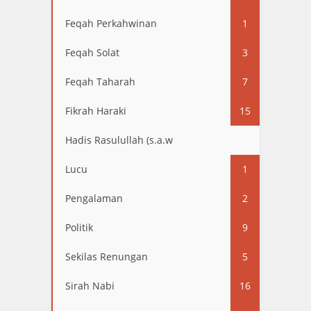
Feqah Perkahwinan
1
Feqah Solat
3
Feqah Taharah
7
Fikrah Haraki
15
Hadis Rasulullah (s.a.w
13
Lucu
1
Pengalaman
2
Politik
9
Sekilas Renungan
5
Sirah Nabi
16