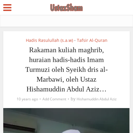
Hadis Rasulullah (s.a.w)
Tafsir Al-Quran
•
Rakaman kuliah maghrib,
huraian hadis-hadis Imam
Turmuzi oleh Syeikh dris al-
Marbawi, oleh Ustaz
Hishamuddin Abdul Aziz…
by
10 years ago
Add Comment
Hishamuddin Abdul Aziz