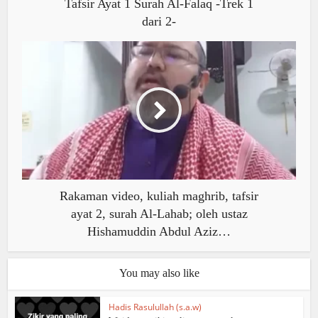
Tafsir Ayat 1 Surah Al-Falaq -Trek 1
dari 2-
Rakaman video, kuliah maghrib, tafsir
ayat 2, surah Al-Lahab; oleh ustaz
Hishamuddin Abdul Aziz…
You may also like
Hadis Rasulullah (s.a.w)