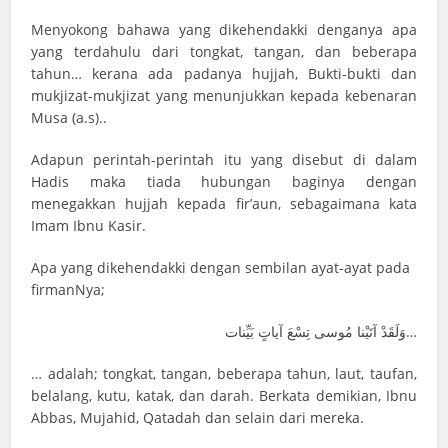
Menyokong bahawa yang dikehendakki denganya apa
yang terdahulu dari tongkat, tangan, dan beberapa
tahun… kerana ada padanya hujjah, Bukti-bukti dan
mukjizat-mukjizat yang menunjukkan kepada kebenaran
Musa (a.s)..
Adapun perintah-perintah itu yang disebut di dalam
Hadis maka tiada hubungan baginya dengan
menegakkan hujjah kepada fir’aun, sebagaimana kata
Imam Ibnu Kasir.
Apa yang dikehendakki dengan sembilan ayat-ayat pada
firmanNya;
وَلَقَدْ آتَيْنا مُوسى تِسْعَ آياتٍ بَيِّنات…
… adalah; tongkat, tangan, beberapa tahun, laut, taufan,
belalang, kutu, katak, dan darah. Berkata demikian, Ibnu
Abbas, Mujahid, Qatadah dan selain dari mereka.