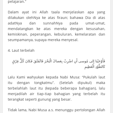
pelajaran.”
Dalam ayat ini Allah taala menjelaskan apa yang
dilakukan olehNya ke atas firaun; bahawa Dia di atas
adatNya dan sunnahNya pada umat-umat,
mendatangkan ke atas mereka dengan kesusahan,
kemiskinan, peperangan, kebuluran, kemelaratan dan
seumpamanya, supaya mereka menyesal.
4. Laut terbelah
فَأَوْحَيْنا إِلى مُوسى أَنِ اضْرِبْ بِعَصاكَ الْبَحْرَ فَانْفَلَقَ فَكانَ كُلُّ فِرْقٍ
كَالطَّوْدِ الْعَظِيمِ
Lalu Kami wahyukan kepada Nabi Musa: “Pukulah laut
itu dengan tongkatmu”. (Setelah dipukul) maka
terbelahlah laut itu (kepada beberapa bahagian), lalu
menjadilah air tiap-tiap bahagian yang terbelah itu
terangkat seperti gunung yang besar.
Tidak lama, Nabi Musa a.s. menunggu pertolongan Allah