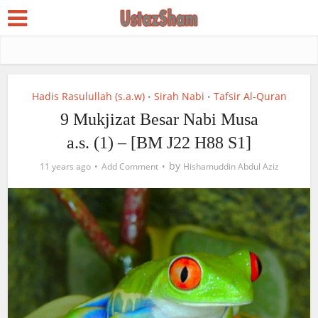
Hadis Rasulullah (s.a.w)
Sirah Nabi
Tafsir Al-Quran
•
•
9 Mukjizat Besar Nabi Musa
a.s. (1) – [BM J22 H88 S1]
by
11 years ago
Add Comment
Hishamuddin Abdul Aziz