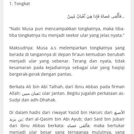
1. Tongkat
فَأَلْقى عَصاهُ فَإِذا هِيَ ثُعْبانٌ مُبِينٌ…
“Nabi Musa pun mencampakkan tongkatnya, maka tiba-
tiba tongkatnya itu menjadi seekor ular yang jelas nyata.”
Maksudnya: Musa a.s melemparkan tongkatnya yang
berada di tangannya di depan fir’aun kemudian berubah
menjadi ular yang sebenar. Terang dan nyata, tidak
kesamaran pada kejadiannya sebagai ular yang haqiqi
bergerak-gerak dengan pantas.
Berkata Ali bin Abi Talhah, dari Ibnu Abbas pada firman
Allah: ثعبان مبين; ular jantan. Begitu jugalah perkataan as-
Sudyi dan adh-Dhahak.
Di dalam hadis dari riwayat Yazid bin Harun; dari الأصبغ
بن يزيد; dari al-Qasim bin Abi Ayub; dari Said bin Jubair
dari Ibnu Abbas berkata: فألقى عصاه; maka bertukar
menjadi ular besar yang ternganga mulutnya, yang