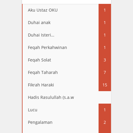
Aku Ustaz OKU
1
Duhai anak
1
Duhai Isteri…
1
Feqah Perkahwinan
1
Feqah Solat
3
Feqah Taharah
7
Fikrah Haraki
15
Hadis Rasulullah (s.a.w
13
Lucu
1
Pengalaman
2