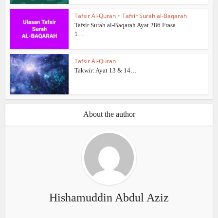
Tafsir Al-Quran
•
Tafsir Surah al-Baqarah
Tafsir Surah al-Baqarah Ayat 286 Frasa
1…
Tafsir Al-Quran
Takwir: Ayat 13 & 14…
About the author
Hishamuddin Abdul Aziz