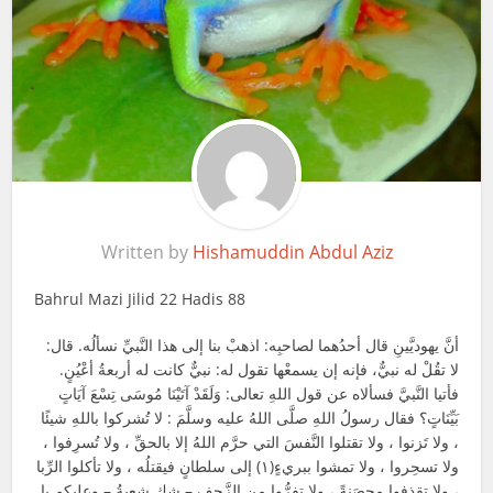
Written by
Hishamuddin Abdul Aziz
Bahrul Mazi Jilid 22 Hadis 88
أنَّ يهوديَّينِ قال أحدُهما لصاحبِه: اذهبْ بنا إلى هذا النَّبيِّ نسألُه. قال:
لا تقُلْ له نبيٌّ، فإنه إن يسمعْها تقول له: نبيٌّ كانت له أربعةُ أعْيُنٍ.
فأتيا النَّبيَّ فسألاه عن قول اللهِ تعالى: وَلَقَدْ آتَيْنَا مُوسَى تِسْعَ آيَاتٍ
بَيِّنَاتٍ؟ فقال رسولُ اللهِ صلَّى اللهُ عليه وسلَّمَ : لا تُشركوا باللهِ شيئًا
، ولا تَزنوا ، ولا تقتلوا النَّفسَ التي حرَّم اللهُ إلا بالحقِّ ، ولا تُسرِفوا ،
ولا تسحِروا ، ولا تمشوا ببريءٍ(١) إلى سلطانٍ فيقتلُه ، ولا تأكلوا الرِّبا
، ولا تقذفوا محصَنةً ، ولا تفِرُّوا من الزَّحفِ – شك شعبةُ – وعليكم يا