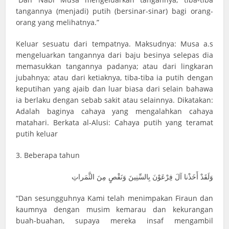
tangannya (menjadi) putih (bersinar-sinar) bagi orang-
orang yang melihatnya.”
Keluar sesuatu dari tempatnya. Maksudnya: Musa a.s
mengeluarkan tangannya dari baju besinya selepas dia
memasukkan tangannya padanya; atau dari lingkaran
jubahnya; atau dari ketiaknya, tiba-tiba ia putih dengan
keputihan yang ajaib dan luar biasa dari selain bahawa
ia berlaku dengan sebab sakit atau selainnya. Dikatakan:
Adalah baginya cahaya yang mengalahkan cahaya
matahari. Berkata al-Alusi: Cahaya putih yang teramat
putih keluar
3. Beberapa tahun
وَلَقَدْ أَخَذْنا آلَ فِرْعَوْنَ بِالسِّنِينَ وَنَقْصٍ مِنَ الثَّمَراتِ
“Dan sesungguhnya Kami telah menimpakan Firaun dan
kaumnya dengan musim kemarau dan kekurangan
buah-buahan, supaya mereka insaf mengambil