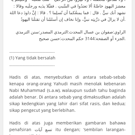
معشرَ اليهودِ خاصَّةً ألا تعتدُوا في السَّبتِ . فقبَّلا يدَيه ورجلَيه وقالا :
نشهد أنك نبيٌّ . قال : فما يمنعُكما أن تُسلِما ؟ . قالا : إنَّ داودَ دعا اللهَ
أن لا يزالَ في ذرِّيتِه نبيٌّ، وإنا نخاف إن أسلمْنا أن تقتلَنا اليهودُ.
الراوي:صفوان بن عسال المحدث:الترمذي المصدر:سنن الترمذي
الجزء أو الصفحة:3144 حكم المحدث:حسن صحيح.
…………………………………..
(1) Yang tidak bersalah
…………………………………..
Hadis di atas, menyebutkan di antara sebab-sebab
kenapa orang-orang Yahudi masih menolak kebenaran
Nabi Muhammad (s.a.w), walaupun sudah tahu baginda
adalah benar. Di antara sebab yang dimaksudkan adalah
sikap kedengkian yang lahir dari sifat rasis, dan kedua;
sikap pengecut yang berlebihan.
Hadis di atas juga memberikan gambaran bahawa
penafsiran تسع آيات itu dengan; ‘sembilan larangan-