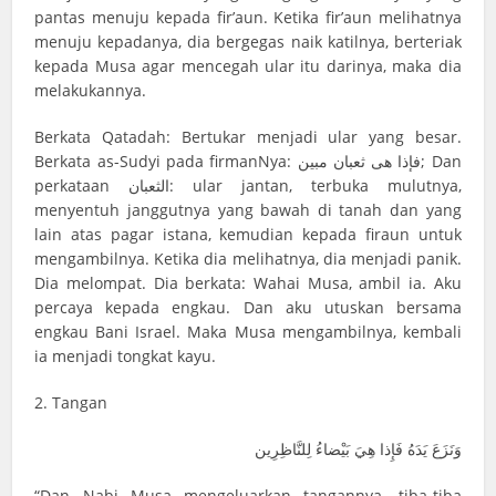
pantas menuju kepada fir’aun. Ketika fir’aun melihatnya
menuju kepadanya, dia bergegas naik katilnya, berteriak
kepada Musa agar mencegah ular itu darinya, maka dia
melakukannya.
Berkata Qatadah: Bertukar menjadi ular yang besar.
Berkata as-Sudyi pada firmanNya: فإذا هى ثعبان مبين; Dan
perkataan الثعبان: ular jantan, terbuka mulutnya,
menyentuh janggutnya yang bawah di tanah dan yang
lain atas pagar istana, kemudian kepada firaun untuk
mengambilnya. Ketika dia melihatnya, dia menjadi panik.
Dia melompat. Dia berkata: Wahai Musa, ambil ia. Aku
percaya kepada engkau. Dan aku utuskan bersama
engkau Bani Israel. Maka Musa mengambilnya, kembali
ia menjadi tongkat kayu.
2. Tangan
وَنَزَعَ يَدَهُ فَإِذا هِيَ بَيْضاءُ لِلنَّاظِرِين
“Dan Nabi Musa mengeluarkan tangannya, tiba-tiba