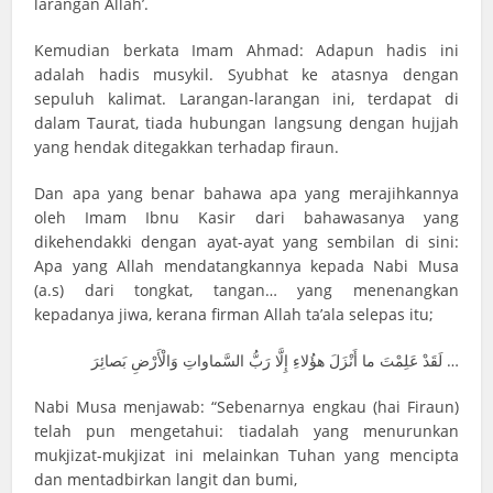
larangan Allah’.
Kemudian berkata Imam Ahmad: Adapun hadis ini
adalah hadis musykil. Syubhat ke atasnya dengan
sepuluh kalimat. Larangan-larangan ini, terdapat di
dalam Taurat, tiada hubungan langsung dengan hujjah
yang hendak ditegakkan terhadap firaun.
Dan apa yang benar bahawa apa yang merajihkannya
oleh Imam Ibnu Kasir dari bahawasanya yang
dikehendakki dengan ayat-ayat yang sembilan di sini:
Apa yang Allah mendatangkannya kepada Nabi Musa
(a.s) dari tongkat, tangan… yang menenangkan
kepadanya jiwa, kerana firman Allah ta’ala selepas itu;
لَقَدْ عَلِمْتَ ما أَنْزَلَ هؤُلاءِ إِلَّا رَبُّ السَّماواتِ وَالْأَرْضِ بَصائِرَ …
Nabi Musa menjawab: “Sebenarnya engkau (hai Firaun)
telah pun mengetahui: tiadalah yang menurunkan
mukjizat-mukjizat ini melainkan Tuhan yang mencipta
dan mentadbirkan langit dan bumi,