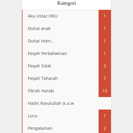
Kategori
Aku Ustaz OKU
1
Duhai anak
1
Duhai Isteri…
1
Feqah Perkahwinan
1
Feqah Solat
3
Feqah Taharah
7
Fikrah Haraki
15
Hadis Rasulullah (s.a.w
13
Lucu
1
Pengalaman
2