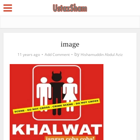
image
by
11 years ago
Add Comment
Hishamuddin Abdul Aziz