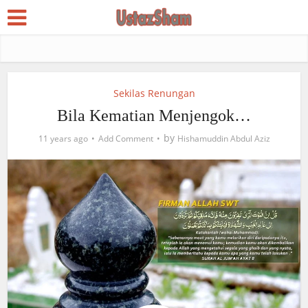
Sekilas Renungan
Bila Kematian Menjengok…
by
11 years ago
Add Comment
Hishamuddin Abdul Aziz