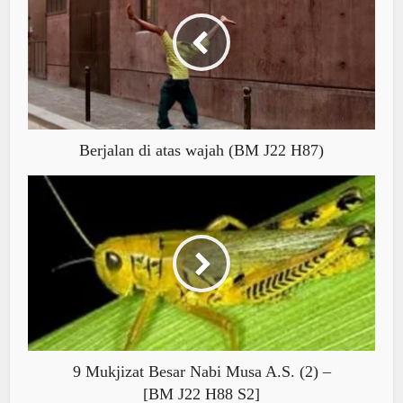
Berjalan di atas wajah (BM J22 H87)
9 Mukjizat Besar Nabi Musa A.S. (2) –
[BM J22 H88 S2]