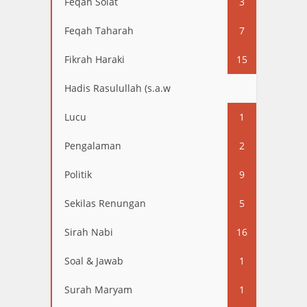
Feqah Solat
3
Feqah Taharah
7
Fikrah Haraki
15
Hadis Rasulullah (s.a.w
13
Lucu
1
Pengalaman
2
Politik
9
Sekilas Renungan
5
Sirah Nabi
16
Soal & Jawab
1
Surah Maryam
1