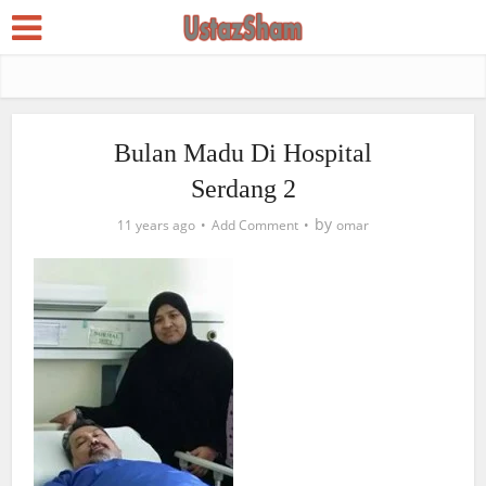
Bulan Madu Di Hospital
Serdang 2
by
11 years ago
Add Comment
omar