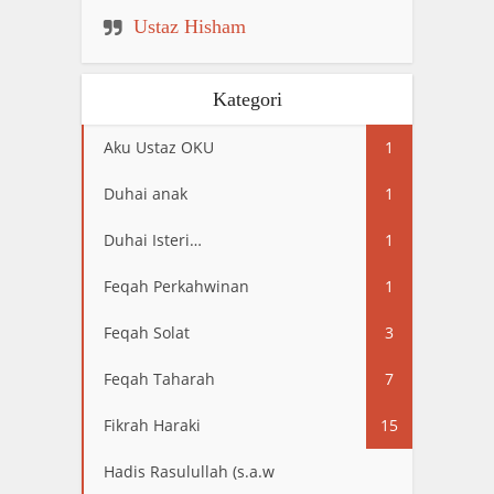
Ustaz Hisham
Kategori
Aku Ustaz OKU
1
Duhai anak
1
Duhai Isteri…
1
Feqah Perkahwinan
1
Feqah Solat
3
Feqah Taharah
7
Fikrah Haraki
15
Hadis Rasulullah (s.a.w