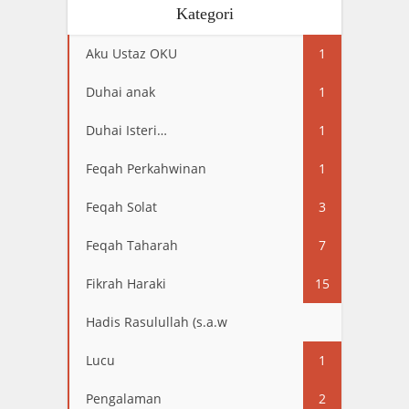
Kategori
Aku Ustaz OKU
1
Duhai anak
1
Duhai Isteri…
1
Feqah Perkahwinan
1
Feqah Solat
3
Feqah Taharah
7
Fikrah Haraki
15
Hadis Rasulullah (s.a.w
13
Lucu
1
Pengalaman
2