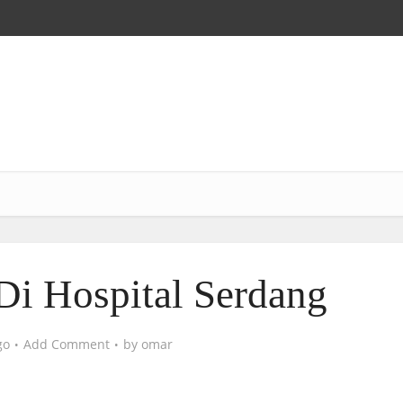
i Hospital Serdang
go
Add Comment
by
omar