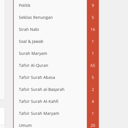
Politik
9
Sekilas Renungan
5
Sirah Nabi
16
Soal & Jawab
1
Surah Maryam
1
Tafsir Al-Quran
65
Tafsir Surah Abasa
5
Tafsir Surah al-Baqarah
2
Tafsir Surah Al-Kahfi
4
Tafsir Surah Maryam
1
Umum
20