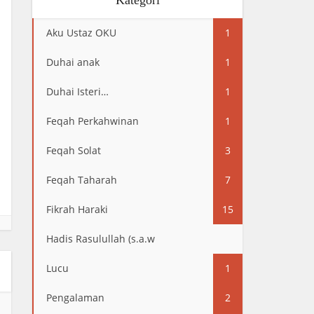
Kategori
Aku Ustaz OKU
1
Duhai anak
1
Duhai Isteri…
1
Feqah Perkahwinan
1
Feqah Solat
3
Feqah Taharah
7
Fikrah Haraki
15
Hadis Rasulullah (s.a.w
13
Lucu
1
Pengalaman
2