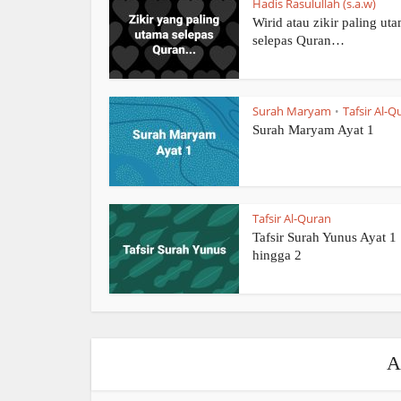
Hadis Rasulullah (s.a.w)
Wirid atau zikir paling ut
selepas Quran…
Surah Maryam
Tafsir Al-Q
•
Surah Maryam Ayat 1
Tafsir Al-Quran
Tafsir Surah Yunus Ayat 1
hingga 2
A