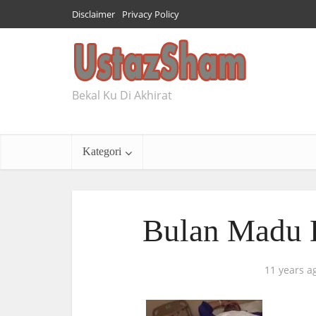
Disclaimer
Privacy Policy
Bekal Ku Di Akhirat
Kategori
Bulan Madu D
11 years a