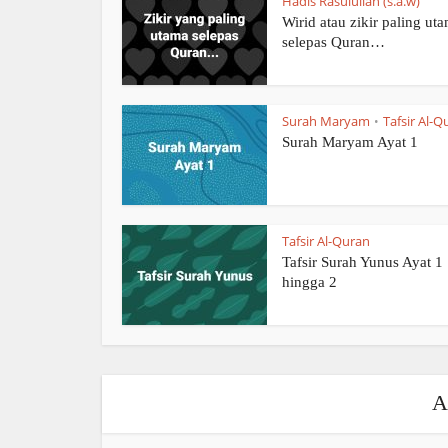
Hadis Rasulullah (s.a.w)
Wirid atau zikir paling ut
selepas Quran…
Surah Maryam
Tafsir Al-Q
•
Surah Maryam Ayat 1
Tafsir Al-Quran
Tafsir Surah Yunus Ayat 1
hingga 2
A