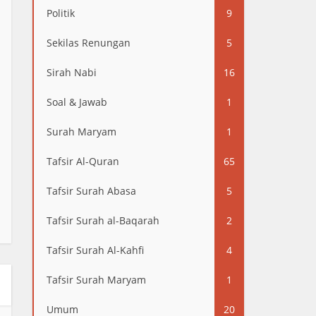
Politik
9
Sekilas Renungan
5
Sirah Nabi
16
Soal & Jawab
1
Surah Maryam
1
Tafsir Al-Quran
65
Tafsir Surah Abasa
5
Tafsir Surah al-Baqarah
2
Tafsir Surah Al-Kahfi
4
Tafsir Surah Maryam
1
Umum
20