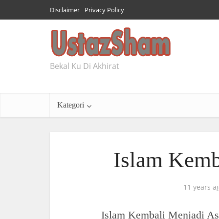
Disclaimer
Privacy Policy
Bekal Ku Di Akhirat
Kategori
Islam Kemb
11 years a
Islam Kembali Menjadi As