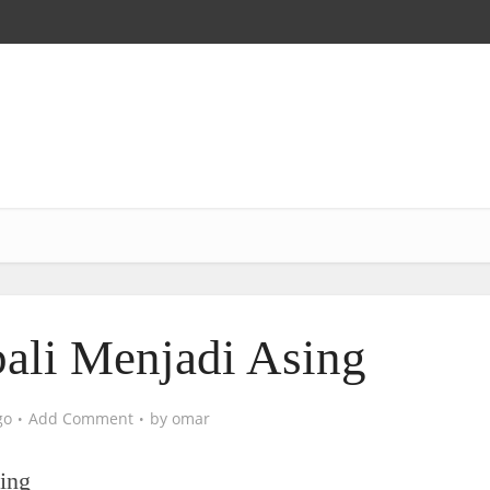
ali Menjadi Asing
go
Add Comment
by
omar
ing