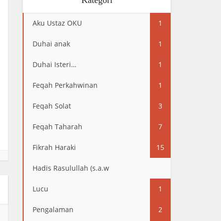
Kategori
Aku Ustaz OKU
1
Duhai anak
1
Duhai Isteri…
1
Feqah Perkahwinan
1
Feqah Solat
3
Feqah Taharah
7
Fikrah Haraki
15
Hadis Rasulullah (s.a.w
13
Lucu
1
Pengalaman
2