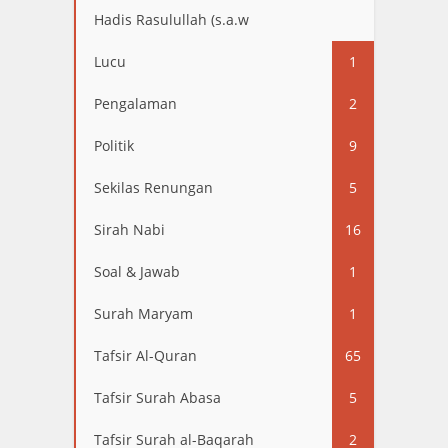
Hadis Rasulullah (s.a.w
13
Lucu
1
Pengalaman
2
Politik
9
Sekilas Renungan
5
Sirah Nabi
16
Soal & Jawab
1
Surah Maryam
1
Tafsir Al-Quran
65
Tafsir Surah Abasa
5
Tafsir Surah al-Baqarah
2