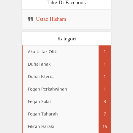
Like Di Facebook
Ustaz Hisham
Kategori
Aku Ustaz OKU
1
Duhai anak
1
Duhai Isteri…
1
Feqah Perkahwinan
1
Feqah Solat
3
Feqah Taharah
7
Fikrah Haraki
15