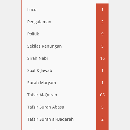
13
Lucu
1
Pengalaman
2
Politik
9
Sekilas Renungan
5
Sirah Nabi
16
Soal & Jawab
1
Surah Maryam
1
Tafsir Al-Quran
65
Tafsir Surah Abasa
5
Tafsir Surah al-Baqarah
2