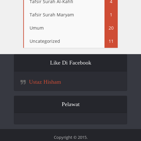
Tafsir Surah Al-Kahfi
4
Tafsir Surah Maryam
1
Umum
20
Uncategorized
11
Like Di Facebook
Ustaz Hisham
Pelawat
Copyright © 2015.