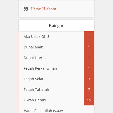
Ustaz Hisham
Kategori
Aku Ustaz OKU
1
Duhai anak
1
Duhai Isteri…
1
Feqah Perkahwinan
1
Feqah Solat
3
Feqah Taharah
7
Fikrah Haraki
15
Hadis Rasulullah (s.a.w