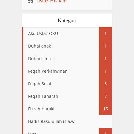
Ustaz Hisham
Kategori
Aku Ustaz OKU
1
Duhai anak
1
Duhai Isteri…
1
Feqah Perkahwinan
1
Feqah Solat
3
Feqah Taharah
7
Fikrah Haraki
15
Hadis Rasulullah (s.a.w
13
Lucu
1