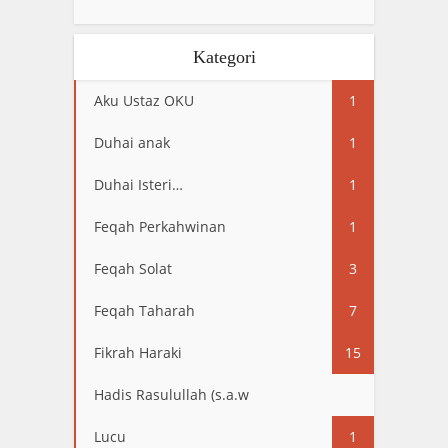
Kategori
Aku Ustaz OKU
1
Duhai anak
1
Duhai Isteri…
1
Feqah Perkahwinan
1
Feqah Solat
3
Feqah Taharah
7
Fikrah Haraki
15
Hadis Rasulullah (s.a.w
13
Lucu
1