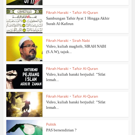
Fikrah Haraki
•
Tafsir Al-Quran
Sambungan Tafsir Ayat 1 Hingga Akhir
Surah Al-Kafirun
Fikrah Haraki
•
Sirah Nabi
Video, kuliah maghrib, SIRAH NABI
(S.A.W), tajuk...
Fikrah Haraki
•
Tafsir Al-Quran
Video, kuliah haraki berjudul: “Sifat
lemah...
Fikrah Haraki
•
Tafsir Al-Quran
Video, kuliah haraki berjudul: “Sifat
lemah...
Politik
PAS bersendirian ?