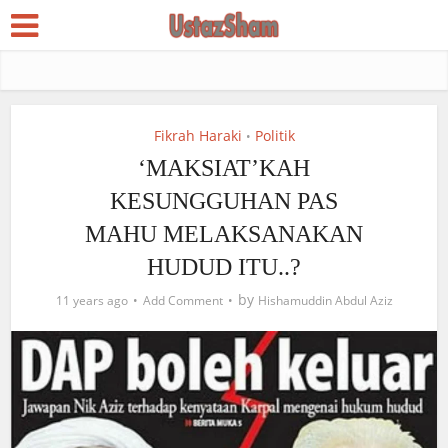
Fikrah Haraki
Politik
•
‘MAKSIAT’KAH
KESUNGGUHAN PAS
MAHU MELAKSANAKAN
HUDUD ITU..?
by
11 years ago
Add Comment
Hishamuddin Abdul Aziz