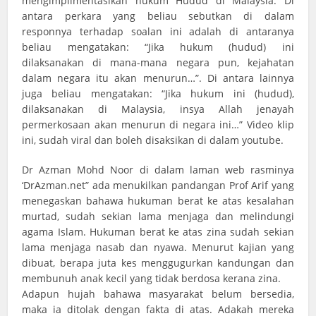
mengimplimentasikan hukum Hudud di Malaysia. Di
antara perkara yang beliau sebutkan di dalam
responnya terhadap soalan ini adalah di antaranya
beliau mengatakan: “Jika hukum (hudud) ini
dilaksanakan di mana-mana negara pun, kejahatan
dalam negara itu akan menurun…”. Di antara lainnya
juga beliau mengatakan: “Jika hukum ini (hudud),
dilaksanakan di Malaysia, insya Allah jenayah
permerkosaan akan menurun di negara ini…” Video klip
ini, sudah viral dan boleh disaksikan di dalam youtube.
Dr Azman Mohd Noor di dalam laman web rasminya
‘DrAzman.net” ada menukilkan pandangan Prof Arif yang
menegaskan bahawa hukuman berat ke atas kesalahan
murtad, sudah sekian lama menjaga dan melindungi
agama Islam. Hukuman berat ke atas zina sudah sekian
lama menjaga nasab dan nyawa. Menurut kajian yang
dibuat, berapa juta kes menggugurkan kandungan dan
membunuh anak kecil yang tidak berdosa kerana zina.
Adapun hujah bahawa masyarakat belum bersedia,
maka ia ditolak dengan fakta di atas. Adakah mereka