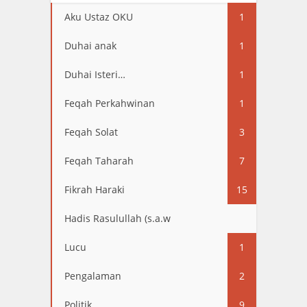
Aku Ustaz OKU
1
Duhai anak
1
Duhai Isteri…
1
Feqah Perkahwinan
1
Feqah Solat
3
Feqah Taharah
7
Fikrah Haraki
15
Hadis Rasulullah (s.a.w
13
Lucu
1
Pengalaman
2
Politik
9