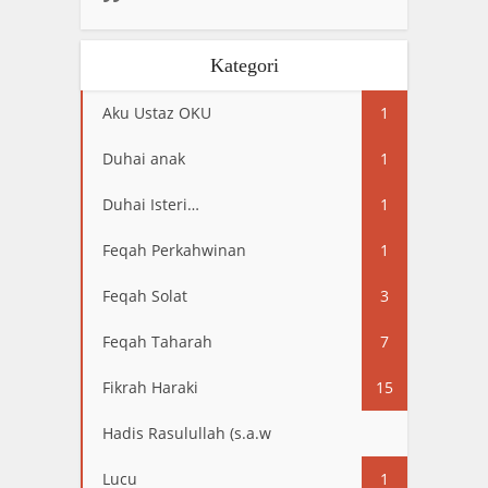
Kategori
Aku Ustaz OKU
1
Duhai anak
1
Duhai Isteri…
1
Feqah Perkahwinan
1
Feqah Solat
3
Feqah Taharah
7
Fikrah Haraki
15
Hadis Rasulullah (s.a.w
13
Lucu
1