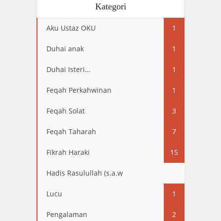
Kategori
Aku Ustaz OKU
1
Duhai anak
1
Duhai Isteri…
1
Feqah Perkahwinan
1
Feqah Solat
3
Feqah Taharah
7
Fikrah Haraki
15
Hadis Rasulullah (s.a.w
13
Lucu
1
Pengalaman
2