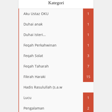
Kategori
Aku Ustaz OKU
1
Duhai anak
1
Duhai Isteri…
1
Feqah Perkahwinan
1
Feqah Solat
3
Feqah Taharah
7
Fikrah Haraki
15
Hadis Rasulullah (s.a.w
13
Lucu
1
Pengalaman
2