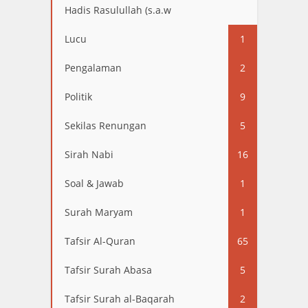
Hadis Rasulullah (s.a.w
13
Lucu
1
Pengalaman
2
Politik
9
Sekilas Renungan
5
Sirah Nabi
16
Soal & Jawab
1
Surah Maryam
1
Tafsir Al-Quran
65
Tafsir Surah Abasa
5
Tafsir Surah al-Baqarah
2