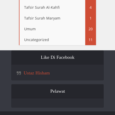
Tafsir Surah Al-Kahfi
4
Tafsir Surah Maryam
1
Umum
20
Uncategorized
11
Like Di Facebook
Ustaz Hisham
Pelawat