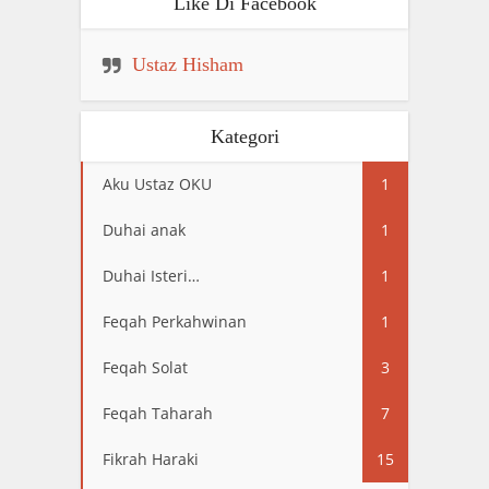
Like Di Facebook
Ustaz Hisham
Kategori
Aku Ustaz OKU
1
Duhai anak
1
Duhai Isteri…
1
Feqah Perkahwinan
1
Feqah Solat
3
Feqah Taharah
7
Fikrah Haraki
15