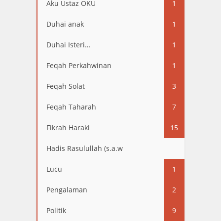
Aku Ustaz OKU
1
Duhai anak
1
Duhai Isteri…
1
Feqah Perkahwinan
1
Feqah Solat
3
Feqah Taharah
7
Fikrah Haraki
15
Hadis Rasulullah (s.a.w
13
Lucu
1
Pengalaman
2
Politik
9