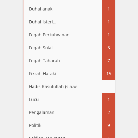
Duhai anak
1
Duhai Isteri…
1
Feqah Perkahwinan
1
Feqah Solat
3
Feqah Taharah
7
Fikrah Haraki
15
Hadis Rasulullah (s.a.w
13
Lucu
1
Pengalaman
2
Politik
9