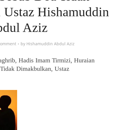
 Ustaz Hishamuddin
dul Aziz
Comment
by
Hishamuddin Abdul Aziz
ghrib, Hadis Imam Tirmizi, Huraian
 Tidak Dimakbulkan, Ustaz