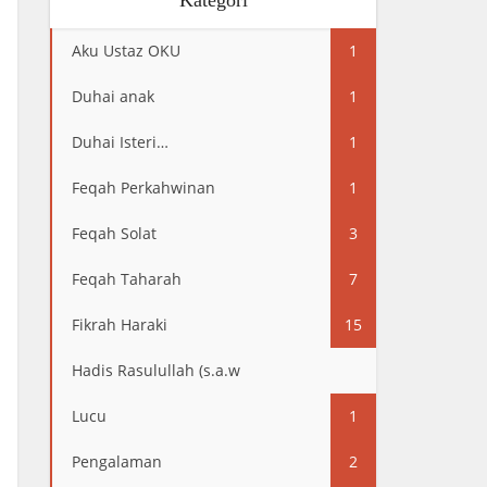
Kategori
Aku Ustaz OKU
1
Duhai anak
1
Duhai Isteri…
1
Feqah Perkahwinan
1
Feqah Solat
3
Feqah Taharah
7
Fikrah Haraki
15
Hadis Rasulullah (s.a.w
13
Lucu
1
Pengalaman
2