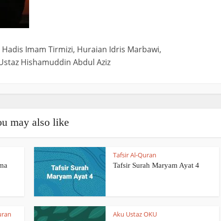
 Hadis Imam Tirmizi, Huraian Idris Marbawi,
Ustaz Hishamuddin Abdul Aziz
u may also like
Tafsir Al-Quran
ama
Tafsir Surah Maryam Ayat 4
uran
Aku Ustaz OKU