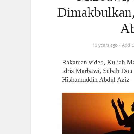
Dimakbulkan,
Ab
10 years ago
Add 
Rakaman video, Kuliah Ma
Idris Marbawi, Sebab Doa
Hishamuddin Abdul Aziz