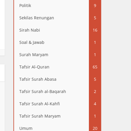
Politik
9
Sekilas Renungan
5
Sirah Nabi
16
Soal & Jawab
1
Surah Maryam
1
Tafsir Al-Quran
65
Tafsir Surah Abasa
5
Tafsir Surah al-Baqarah
2
Tafsir Surah Al-Kahfi
4
Tafsir Surah Maryam
1
Umum
20