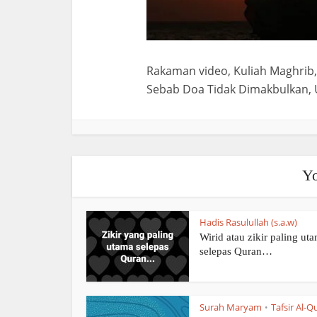
Rakaman video, Kuliah Maghrib,
Sebab Doa Tidak Dimakbulkan, 
Yo
Hadis Rasulullah (s.a.w)
Wirid atau zikir paling ut
selepas Quran…
Surah Maryam
Tafsir Al-Q
•