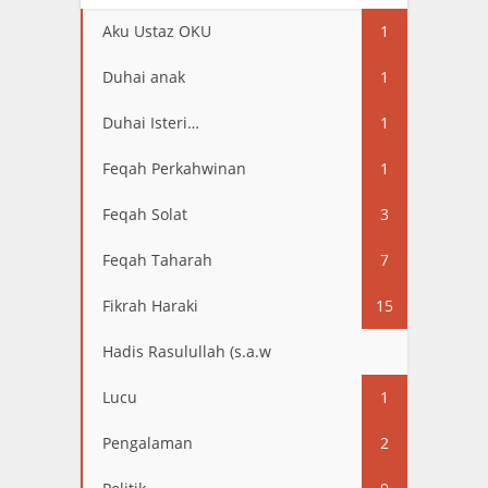
Aku Ustaz OKU
1
Duhai anak
1
Duhai Isteri…
1
Feqah Perkahwinan
1
Feqah Solat
3
Feqah Taharah
7
Fikrah Haraki
15
Hadis Rasulullah (s.a.w
13
Lucu
1
Pengalaman
2