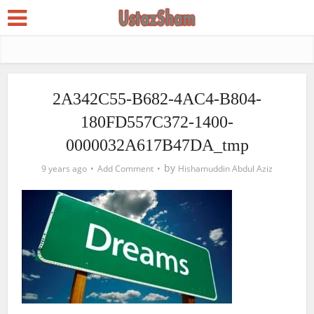
2A342C55-B682-4AC4-B804-
180FD557C372-1400-
0000032A617B47DA_tmp
by
9 years ago
Add Comment
Hishamuddin Abdul Aziz