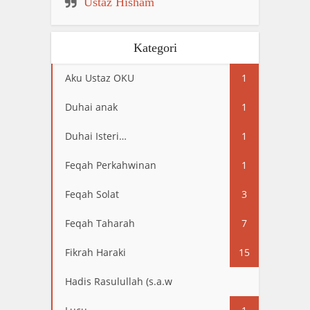
Ustaz Hisham
Kategori
Aku Ustaz OKU
1
Duhai anak
1
Duhai Isteri…
1
Feqah Perkahwinan
1
Feqah Solat
3
Feqah Taharah
7
Fikrah Haraki
15
Hadis Rasulullah (s.a.w
13