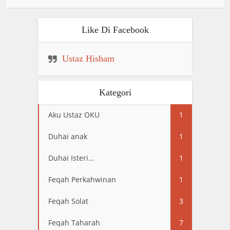
Like Di Facebook
Ustaz Hisham
Kategori
Aku Ustaz OKU
1
Duhai anak
1
Duhai Isteri…
1
Feqah Perkahwinan
1
Feqah Solat
3
Feqah Taharah
7