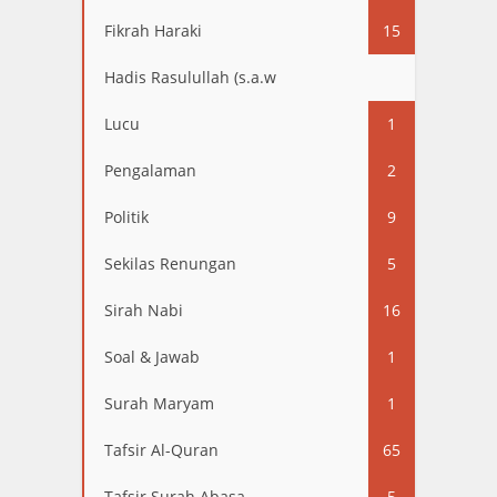
Fikrah Haraki
15
Hadis Rasulullah (s.a.w
13
Lucu
1
Pengalaman
2
Politik
9
Sekilas Renungan
5
Sirah Nabi
16
Soal & Jawab
1
Surah Maryam
1
Tafsir Al-Quran
65
Tafsir Surah Abasa
5