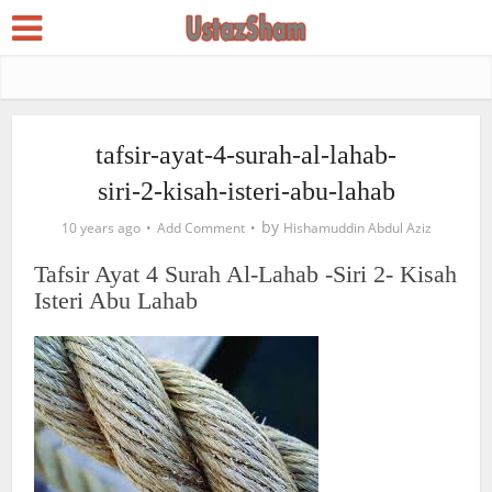
tafsir-ayat-4-surah-al-lahab-
siri-2-kisah-isteri-abu-lahab
by
10 years ago
Add Comment
Hishamuddin Abdul Aziz
Tafsir Ayat 4 Surah Al-Lahab -Siri 2- Kisah
Isteri Abu Lahab