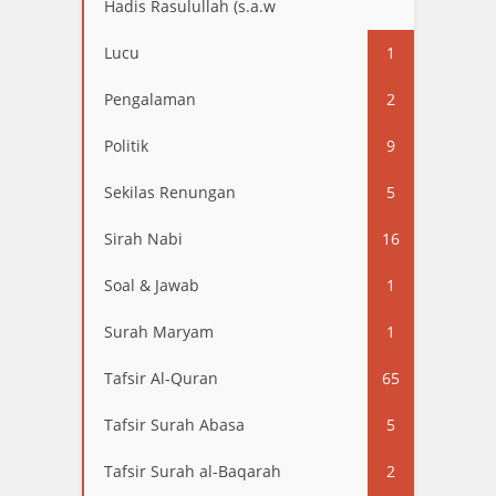
Hadis Rasulullah (s.a.w
13
Lucu
1
Pengalaman
2
Politik
9
Sekilas Renungan
5
Sirah Nabi
16
Soal & Jawab
1
Surah Maryam
1
Tafsir Al-Quran
65
Tafsir Surah Abasa
5
Tafsir Surah al-Baqarah
2