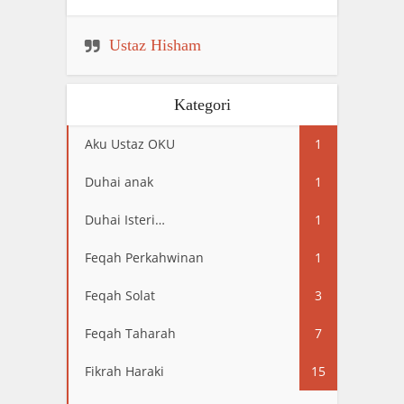
Ustaz Hisham
Kategori
Aku Ustaz OKU
1
Duhai anak
1
Duhai Isteri…
1
Feqah Perkahwinan
1
Feqah Solat
3
Feqah Taharah
7
Fikrah Haraki
15