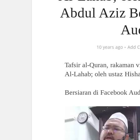
Abdul Aziz Be
Aud
10 years ago
Add 
Tafsir al-Quran, rakaman vi
Al-Lahab; oleh ustaz His
Bersiaran di Facebook Aud