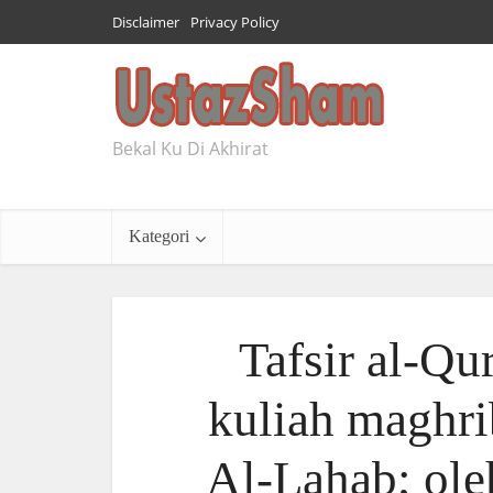
Disclaimer
Privacy Policy
Bekal Ku Di Akhirat
Kategori
Tafsir al-Qu
kuliah maghrib
Al-Lahab; ole