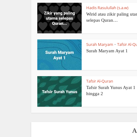
Hadis Rasulullah (s.a.w)
Wirid atau zikir paling ut
selepas Quran…
Surah Maryam
Tafsir Al-Q
•
Surah Maryam Ayat 1
Tafsir Al-Quran
Tafsir Surah Yunus Ayat 1
hingga 2
A