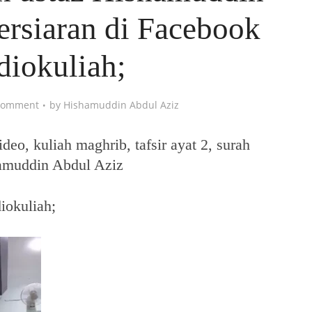
rsiaran di Facebook
iokuliah;
Comment
by
Hishamuddin Abdul Aziz
deo, kuliah maghrib, tafsir ayat 2, surah
hamuddin Abdul Aziz
iokuliah;