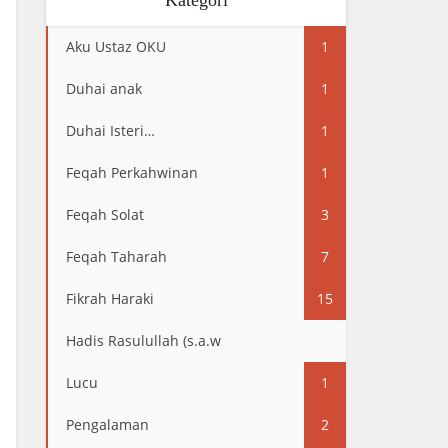
Kategori
Aku Ustaz OKU
1
Duhai anak
1
Duhai Isteri…
1
Feqah Perkahwinan
1
Feqah Solat
3
Feqah Taharah
7
Fikrah Haraki
15
Hadis Rasulullah (s.a.w
13
Lucu
1
Pengalaman
2