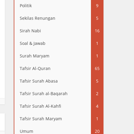
Politik
9
Sekilas Renungan
5
Sirah Nabi
16
Soal & Jawab
1
Surah Maryam
1
Tafsir Al-Quran
65
Tafsir Surah Abasa
5
Tafsir Surah al-Baqarah
2
Tafsir Surah Al-Kahfi
4
Tafsir Surah Maryam
1
Umum
20