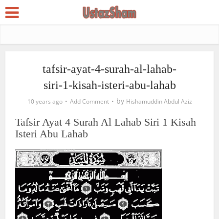
tafsir-ayat-4-surah-al-lahab-
siri-1-kisah-isteri-abu-lahab
by
10 years ago
Add Comment
Hishamuddin Abdul Aziz
Tafsir Ayat 4 Surah Al Lahab Siri 1 Kisah
Isteri Abu Lahab