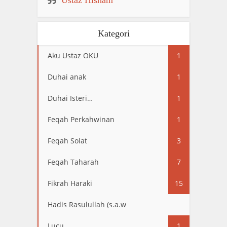
Kategori
Aku Ustaz OKU
1
Duhai anak
1
Duhai Isteri…
1
Feqah Perkahwinan
1
Feqah Solat
3
Feqah Taharah
7
Fikrah Haraki
15
Hadis Rasulullah (s.a.w
13
Lucu
1