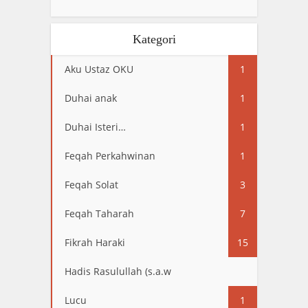
Kategori
Aku Ustaz OKU
1
Duhai anak
1
Duhai Isteri…
1
Feqah Perkahwinan
1
Feqah Solat
3
Feqah Taharah
7
Fikrah Haraki
15
Hadis Rasulullah (s.a.w
13
Lucu
1